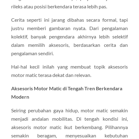
rileks atau posisi berkendara terasa lebih pas.
Cerita seperti ini jarang dibahas secara formal, tapi
justru memberi gambaran nyata. Dari pengalaman
kolektif, banyak pengendara akhirnya lebih selektif
dalam memilih aksesoris, berdasarkan cerita dan
pengalaman sendiri.
Hal-hal kecil inilah yang membuat topik aksesoris
motor matic terasa dekat dan relevan.
Aksesoris Motor Matic di Tengah Tren Berkendara
Modern
Seiring perubahan gaya hidup, motor matic semakin
menjadi andalan mobilitas. Di tengah kondisi ini,
aksesoris motor matic ikut berkembang. Pilihannya
semakin beragam, menyesuaikan kebutuhan