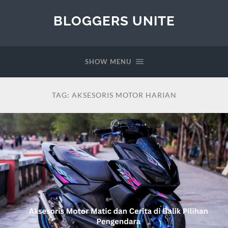
BLOGGERS UNITE
SHOW MENU
TAG:
AKSESORIS MOTOR HARIAN